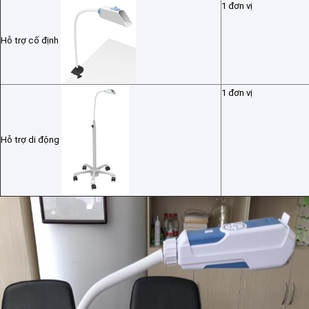
1 đơn vị
Tham quan nhà máy
Hỗ trợ cố định
Kiểm soát chất lượng
Liên hệ chúng tôi
1 đơn vị
Tin tức
Các trường hợp
Hỗ trợ di động
Shopping Online
Máy siêu âm
Máy quét siêu âm cầm tay
Máy siêu âm thú y