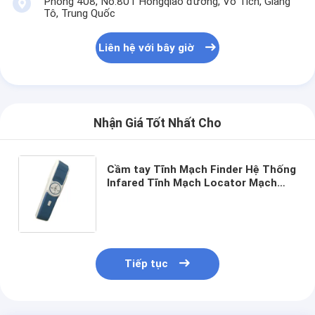
Phòng 408, No.801 Hongqiao đường, Vô Tích, Giang
Tô, Trung Quốc
Liên hệ với bây giờ
Nhận Giá Tốt Nhất Cho
Cầm tay Tĩnh Mạch Finder Hệ Thống
Infared Tĩnh Mạch Locator Mạch
Finder Với Độ Phân Giải Cao 720 *
480
Tiếp tục