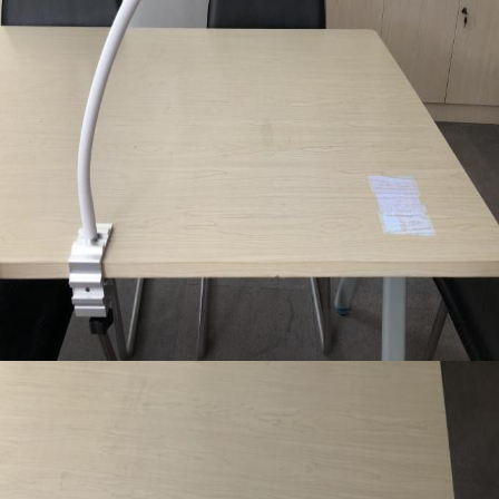
Hồng ngoại Vein Finder
Phân tích da kỹ thuật số
Máy siêu âm Doppler màu
Thiết bị bảo vệ cá nhân PPE
Video kỹ thuật số kiến ​​soi tai
Bút Micro Derma
Máy tần số vô tuyến
Máy ảnh Fundus kỹ thuật số
Soi Cổ Tử Cung điện tử kỹ thuật số
Đa Parameter Monitor bệnh nhân