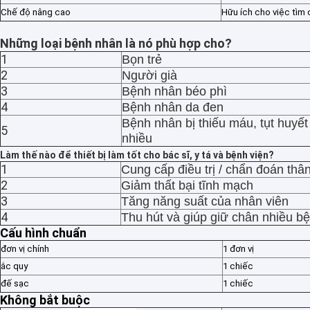
Chế độ nâng cao
Hữu ích cho việc tìm
Những loại bệnh nhân là nó phù hợp cho?
1
Bọn trẻ
2
Người già
3
Bệnh nhân béo phì
4
Bệnh nhân da đen
Bệnh nhân bị thiếu máu, tụt huyế
5
nhiều
Làm thế nào để thiết bị làm tốt cho bác sĩ, y tá và bệnh viện?
1
Cung cấp điều trị / chẩn đoán thâ
2
Giảm thất bại tĩnh mạch
3
Tăng năng suất của nhân viên
4
Thu hút và giúp giữ chân nhiều b
Nhà
Cấu hình chuẩn
đơn vị chính
1 đơn vị
Các sản phẩm
ắc quy
1 chiếc
đế sạc
1 chiếc
Về chúng tôi
Không bắt buộc