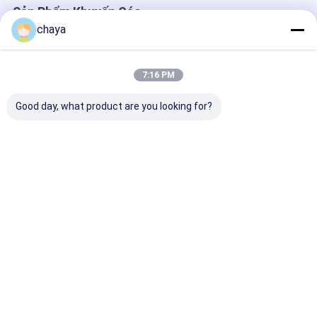
Sản Phẩm Khuyến Cáo
chaya
7:16 PM
Good day, what product are you looking for?
Máy tìm tĩnh mạch
Máy tìm tĩnh mạch
Công cụ tìm tĩ
hồng ngoại kinh tế
hồng ngoại
mạch y tế Ngu
sáng an toàn 
cụ tìm tĩnh m
hồng ngoại Kh
Giá tốt nhất
Giá tốt nhất
Giá tốt n
tia laser khôn
bức xạ
Nhà
Về chúng
Liên hệ với chúng
Desktop
tôi
tôi
Site
Sơ đồ trang web
Privacy Policy
Phẩm chất
Máy siêu âm
Nhà máy trung quốc.Copyright © 2026 Wuxi
Biomedical Technology Co., Ltd.. All Rights Reserved.