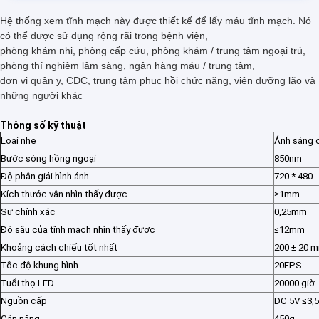
Hệ thống xem tĩnh mạch này được thiết kế để lấy máu tĩnh mạch.
Nó
có thể được sử dụng rộng rãi trong bệnh viện,
phòng khám nhi, phòng cấp cứu, phòng khám / trung tâm ngoại trú,
phòng thí nghiệm lâm sàng, ngân hàng máu / trung tâm,
đơn vị quân y, CDC, trung tâm phục hồi chức năng, viện dưỡng lão và
những người khác
Thông số kỹ thuật
Loại nhẹ
Ánh sáng 
Bước sóng hồng ngoại
850nm
Độ phân giải hình ảnh
720 * 480
Kích thước vân nhìn thấy được
≥1mm
Sự chính xác
0,25mm
Độ sâu của tĩnh mạch nhìn thấy được
≤12mm
Khoảng cách chiếu tốt nhất
200 ± 20 
Tốc độ khung hình
20FPS
Tuổi thọ LED
20000 giờ
Nguồn cấp
DC 5V ≤3,
Cân nặng
450g