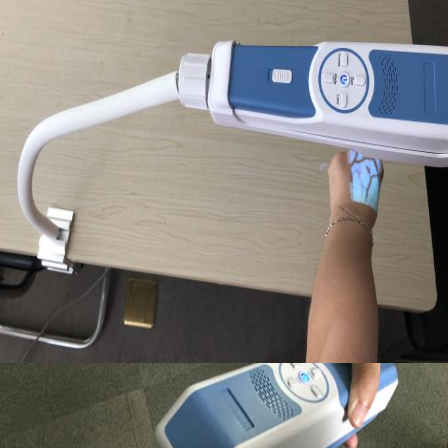
Hệ thống giám sát điện tâm đồ
Oxy Concentrator Humidifier
video Dermatoscope
Bơm truyền dịch y tế
Vein Locator Device
Manual Khát vọng chân không
Máy trang điểm vĩnh viễn