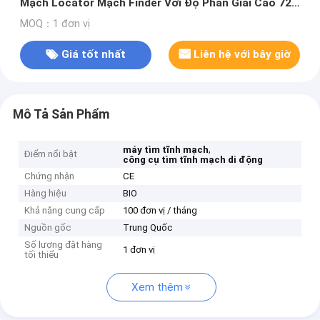
Mạch Locator Mạch Finder Với Độ Phân Giải Cao 720
* 480
MOQ：1 đơn vị
Giá tốt nhất
Liên hệ với bây giờ
Mô Tả Sản Phẩm
,
máy tìm tĩnh mạch
Điểm nổi bật
công cụ tìm tĩnh mạch di động
Chứng nhận
CE
Hàng hiệu
BIO
Khả năng cung cấp
100 đơn vị / tháng
Nguồn gốc
Trung Quốc
Số lượng đặt hàng
1 đơn vị
tối thiểu
Xem thêm