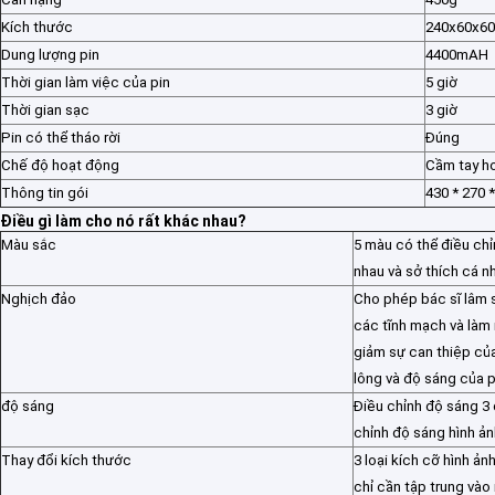
Kích thước
240x60x6
Dung lượng pin
4400mAH
Thời gian làm việc của pin
5 giờ
Thời gian sạc
3 giờ
Pin có thể tháo rời
Đúng
Chế độ hoạt động
Cầm tay h
Thông tin gói
430 * 270 
Điều gì làm cho nó rất khác nhau?
Màu sắc
5 màu có thể điều ch
nhau và sở thích cá n
Nghịch đảo
Cho phép bác sĩ lâm s
các tĩnh mạch và làm
giảm sự can thiệp củ
lông và độ sáng của 
độ sáng
Điều chỉnh độ sáng 3 
chỉnh độ sáng hình ản
Thay đổi kích thước
3 loại kích cỡ hình ả
chỉ cần tập trung vào