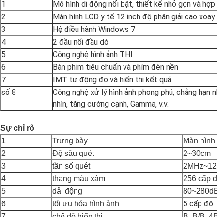
1
Mô hình di động nổi bật, thiết kế nhỏ gọn và hợp 
2
Màn hình LCD y tế 12 inch độ phân giải cao xoay
3
Hệ điều hành Windows 7
4
2 đầu nối đầu dò
5
Công nghệ hình ảnh THI
6
Bàn phím tiêu chuẩn và phím đèn nền
7
IMT tự động đo và hiển thị kết quả
số 8
Công nghệ xử lý hình ảnh phong phú, chẳng hạn n
nhìn, tăng cường cạnh, Gamma, v.v.
Sự chỉ rõ
1
Trưng bày
Màn hình
2
Độ sâu quét
2~30cm
3
tần số quét
2MHz~1
4
thang màu xám
256 cấp 
5
dải động
80~280d
5 cấp độ
6
tối ưu hóa hình ảnh
7
chế độ hiển thị
B, B/B, 