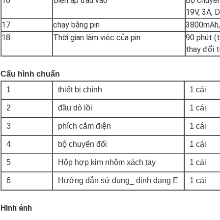
16
Điện áp đầu vào
Bộ chuyển
19V, 3A, 
17
chạy bằng pin
3800mAh, 
18
Thời gian làm việc của pin
90 phút (t
thay đổi 
Cấu hình chuẩn
1
thiết bị chính
1 cái
2
đầu dò lồi
1 cái
3
phích cắm điện
1 cái
4
bộ chuyển đổi
1 cái
5
Hộp hợp kim nhôm xách tay
1 cái
6
Hướng dẫn sử dụng_ định dạng E
1 cái
Hình ảnh