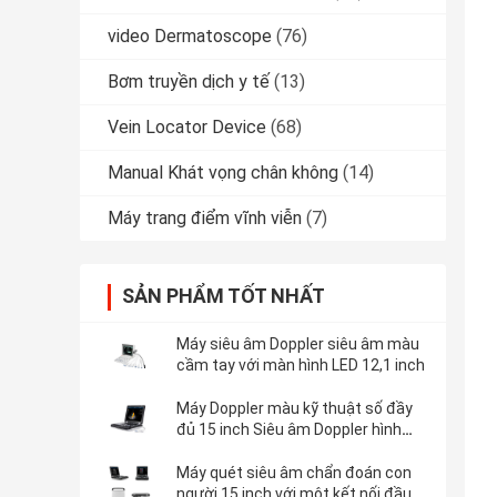
video Dermatoscope
(76)
Bơm truyền dịch y tế
(13)
Vein Locator Device
(68)
Manual Khát vọng chân không
(14)
Máy trang điểm vĩnh viễn
(7)
SẢN PHẨM TỐT NHẤT
Máy siêu âm Doppler siêu âm màu
cầm tay với màn hình LED 12,1 inch
Máy Doppler màu kỹ thuật số đầy
đủ 15 inch Siêu âm Doppler hình
ảnh di động với 2 cổng USB
Máy quét siêu âm chẩn đoán con
người 15 inch với một kết nối đầu