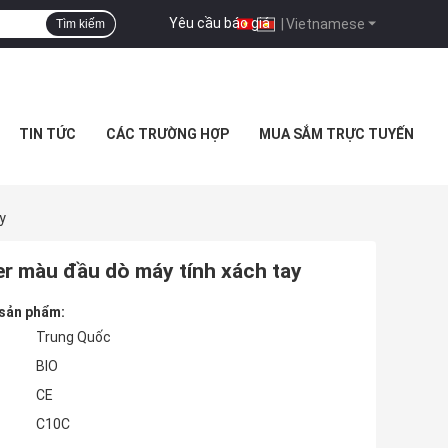
Yêu cầu báo giá
|
Vietnamese
Tìm kiếm
TIN TỨC
CÁC TRƯỜNG HỢP
MUA SẮM TRỰC TUYẾN
y
er màu đầu dò máy tính xách tay
 sản phẩm:
Trung Quốc
BIO
CE
C10C