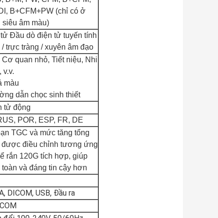
DI, B+CFM+PW (chỉ có ở
 siêu âm màu)
tử Đầu dò điện tử tuyến tính
lồi / trực tràng / xuyên âm đạo
Cơ quan nhỏ, Tiết niệu, Nhi
 v.v.
iả màu
ờng dẫn chọc sinh thiết
n tử động
RUS, POR, ESP, FR, DE
oạn TGC và mức tăng tổng
ể được điều chỉnh tương ứng
ể rắn 120G tích hợp, giúp
n toàn và đáng tin cậy hơn
, DICOM, USB, Đầu ra
ICOM