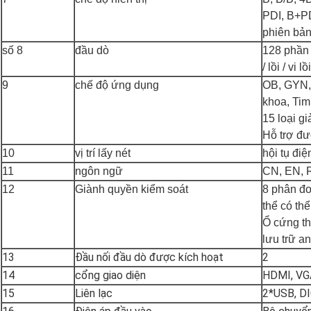
PDI, B+P
phiên bản
số 8
đầu dò
128 phần 
/ lồi / vi 
9
chế độ ứng dụng
OB, GYN, 
khoa, Tim,
15 loại g
Hỗ trợ đư
10
vị trí lấy nét
hội tụ điệ
11
ngôn ngữ
CN, EN, 
12
Giành quyền kiểm soát
8 phân đ
thể có th
Ổ cứng th
lưu trữ a
13
Đầu nối đầu dò được kích hoạt
2
14
cổng giao diện
HDMI, VGA
15
Liên lạc
2*USB, D