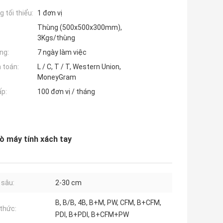
 tối thiểu:
1 đơn vị
Thùng (500x500x300mm),
3Kgs/thùng
ng:
7 ngày làm việc
 toán:
L / C, T / T, Western Union,
MoneyGram
ấp:
100 đơn vị / tháng
ò máy tính xách tay
 sâu:
2-30 cm
B, B/B, 4B, B+M, PW, CFM, B+CFM,
thức:
PDI, B+PDI, B+CFM+PW