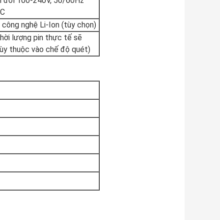
 đổi 100-240V, 50/60Hz
DC
công nghệ Li-Ion (tùy chọn)
hời lượng pin thực tế sẽ
tùy thuộc vào chế độ quét)