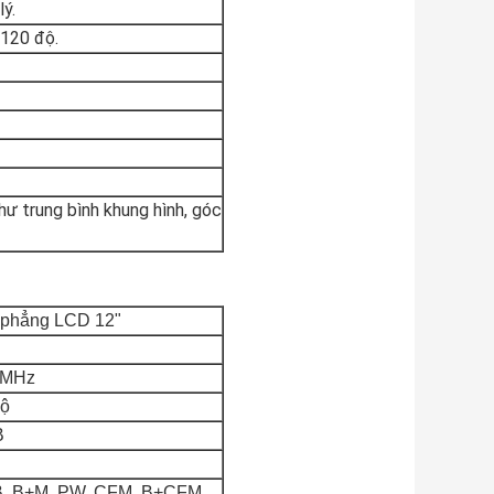
lý.
 120 độ.
hư trung bình khung hình, góc
 phẳng LCD 12"
2MHz
độ
B
4B, B+M, PW, CFM, B+CFM,