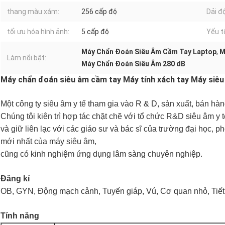
thang màu xám:
256 cấp độ
Dải đ
tối ưu hóa hình ảnh:
5 cấp độ
Yếu t
Máy Chẩn Đoán Siêu Âm Cầm Tay Laptop
,
M
Làm nổi bật:
Máy Chẩn Đoán Siêu Âm 280 dB
Máy chẩn đoán siêu âm cầm tay Máy tính xách tay Máy siêu
Một công ty siêu âm y tế tham gia vào R & D, sản xuất, bán hà
Chúng tôi kiên trì hợp tác chặt chẽ với tổ chức R&D siêu âm y t
và giữ liên lạc với các giáo sư và bác sĩ của trường đại học, p
mới nhất của máy siêu âm,
cũng có kinh nghiệm ứng dụng lâm sàng chuyên nghiệp.
Đăng kí
OB, GYN, Động mạch cảnh, Tuyến giáp, Vú, Cơ quan nhỏ, Tiết 
Tính năng