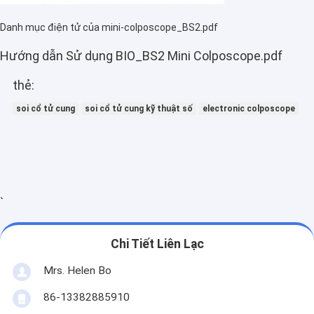
Hồng ngoại Vein Finder
Danh mục điện tử của mini-colposcope_BS2.pdf
Phân tích da kỹ thuật số
Hướng dẫn Sử dụng BIO_BS2 Mini Colposcope.pdf
Máy siêu âm Doppler màu
thẻ:
Thiết bị bảo vệ cá nhân PPE
soi cổ tử cung
soi cổ tử cung kỹ thuật số
electronic colposcope
Video kỹ thuật số kiến ​​soi tai
Bút Micro Derma
Máy tần số vô tuyến
`
Máy ảnh Fundus kỹ thuật số
Chi Tiết Liên Lạc
Soi Cổ Tử Cung điện tử kỹ thuật số
Mrs. Helen Bo
Đa Parameter Monitor bệnh nhân
86-13382885910