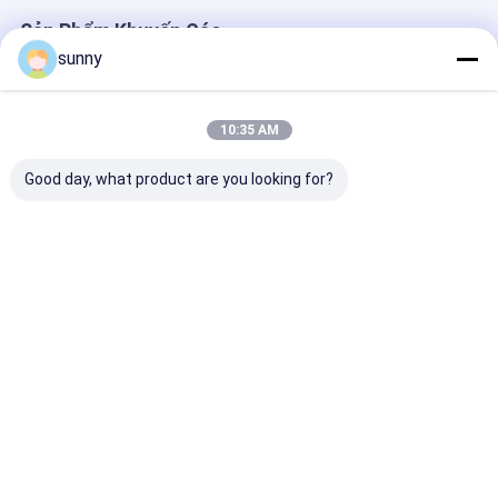
Sản Phẩm Khuyến Cáo
sunny
10:35 AM
Good day, what product are you looking for?
Chiếc nội soi kỹ
Máy soi cổ tử cung
Portable Colp
thuật số tự kiểm tra
điện tử kỹ thuật số
Portable Đối v
Colposcope
di động
khoa Kết nối 
sát Tivi Máy t
Giá tốt nhất
Giá tốt nhất
Giá tốt n
Nhà
Về chúng
Liên hệ với chúng
Desktop
tôi
tôi
Site
Sơ đồ trang web
Privacy Policy
Phẩm chất
Máy siêu âm
Nhà máy trung quốc.Copyright © 2026 Wuxi
Biomedical Technology Co., Ltd.. All Rights Reserved.