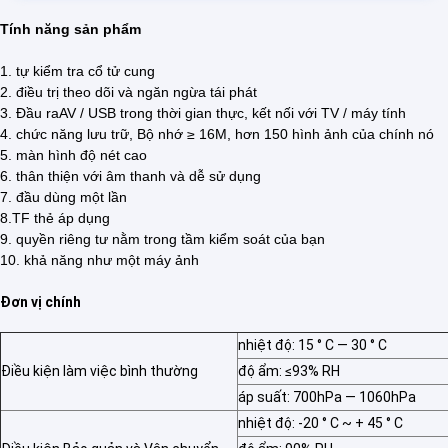
Tính năng sản phẩm
1. tự kiểm tra cổ tử cung
2. điều trị theo dõi và ngăn ngừa tái phát
3. Đầu raAV / USB trong thời gian thực, kết nối với TV / máy tính
4. chức năng lưu trữ, Bộ nhớ ≥ 16M, hơn 150 hình ảnh của chính nó
5. màn hình độ nét cao
6. thân thiện với âm thanh và dễ sử dụng
7. đầu dùng một lần
8.TF thẻ áp dụng
9. quyền riêng tư nằm trong tầm kiểm soát của bạn
10. khả năng như một máy ảnh
Đơn vị chính
nhiệt độ: 15 ° C — 30 ° C
Điều kiện làm việc bình thường
độ ẩm: ≤93% RH
áp suất: 700hPa — 1060hPa
nhiệt độ: -20 ° C ~ + 45 ° C