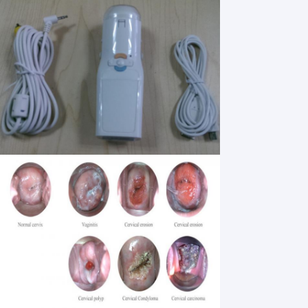
Tham quan nhà máy
Kiểm soát chất lượng
Liên hệ chúng tôi
Tin tức
Các trường hợp
Shopping Online
Máy siêu âm
Máy quét siêu âm cầm tay
Máy siêu âm thú y