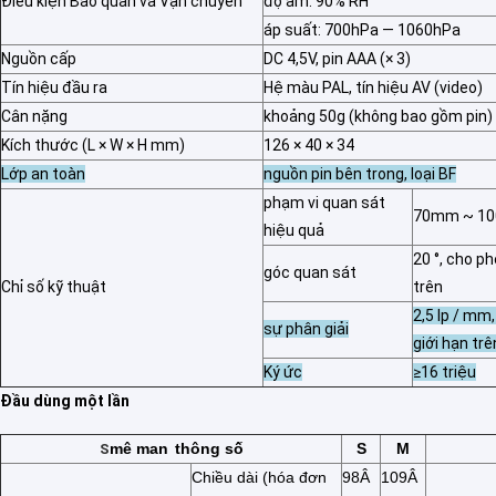
Điều kiện Bảo quản và Vận chuyển
độ ẩm: 90% RH
áp suất: 700hPa — 1060hPa
Nguồn cấp
DC 4,5V, pin AAA (× 3)
Tín hiệu đầu ra
Hệ màu PAL, tín hiệu AV (video)
Cân nặng
khoảng 50g (không bao gồm pin)
Kích thước (L × W × H mm)
126 × 40 × 34
Lớp an toàn
nguồn pin bên trong, loại BF
phạm vi quan sát
70mm ~ 1
hiệu quả
20 °, cho ph
góc quan sát
Chỉ số kỹ thuật
trên
2,5 lp / mm
sự phân giải
giới hạn trê
Ký ức
≥16 triệu
Đầu dùng một lần
mê man
thông số
S
M
S
Chiều dài (hóa đơn
98Â
109Â