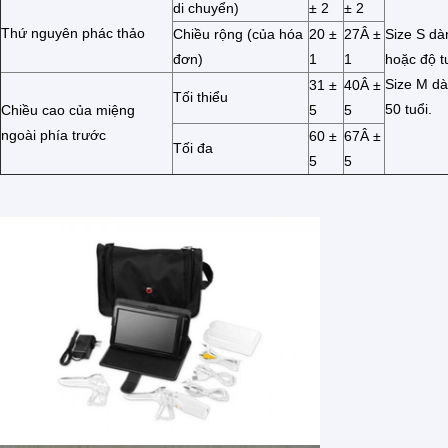
di chuyển)
± 2
± 2
Thứ nguyên phác thảo
Chiều rộng (của hóa
20 ±
27Â ±
Size S dà
đơn)
1
1
hoặc độ t
Size M dà
31 ±
40Â ±
Tối thiểu
50 tuổi.
Chiều cao của miệng
5
5
ngoài phía trước
60 ±
67Â ±
Tối đa
5
5
Nhà
Các sản phẩm
Về chúng tôi