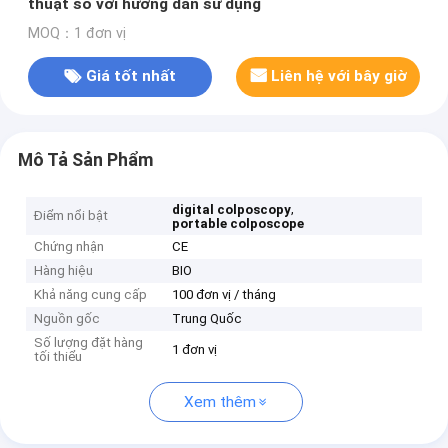
thuật số với hướng dẫn sử dụng
MOQ：1 đơn vị
Giá tốt nhất
Liên hệ với bây giờ
Mô Tả Sản Phẩm
,
digital colposcopy
Điểm nổi bật
portable colposcope
Chứng nhận
CE
Hàng hiệu
BIO
Khả năng cung cấp
100 đơn vị / tháng
Nguồn gốc
Trung Quốc
Số lượng đặt hàng
1 đơn vị
tối thiểu
Xem thêm