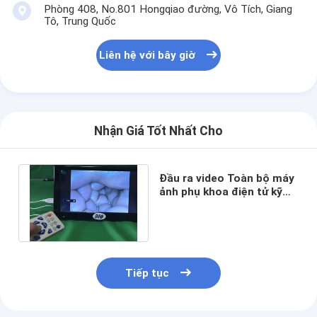
Hệ thống giám sát điện tâm đồ
Phòng 408, No.801 Hongqiao đường, Vô Tích, Giang
Tô, Trung Quốc
Oxy Concentrator Humidifier
Liên hệ với bây giờ
video Dermatoscope
Bơm truyền dịch y tế
Vein Locator Device
Nhận Giá Tốt Nhất Cho
Manual Khát vọng chân không
Đầu ra video Toàn bộ máy
ảnh phụ khoa điện tử kỹ
Máy trang điểm vĩnh viễn
thuật số với hướng dẫn sử
dụng
Tiếp tục