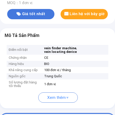
MOQ：1 đơn vị
Giá tốt nhất
Liên hệ với bây giờ
Mô Tả Sản Phẩm
,
vein finder machine
Điểm nổi bật
vein locating device
Chứng nhận
CE
Hàng hiệu
BIO
Khả năng cung cấp
100 đơn vị / tháng
Nguồn gốc
Trung Quốc
Số lượng đặt hàng
1 đơn vị
tối thiểu
Xem thêm