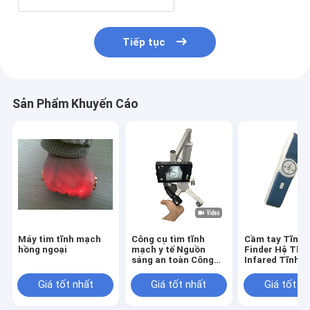
Tiếp tục
Sản Phẩm Khuyến Cáo
Máy tìm tĩnh mạch
Công cụ tìm tĩnh
Cầm tay Tĩnh
hồng ngoại
mạch y tế Nguồn
Finder Hệ Thố
sáng an toàn Công
Infared Tĩnh 
cụ tìm tĩnh mạch
Locator Mạch 
hồng ngoại Không có
Với Độ Phân G
Giá tốt nhất
Giá tốt nhất
Giá tốt n
tia laser không có
720 * 480
bức xạ