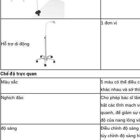
1 đơn vị
Hỗ trợ di động
Chế độ trực quan
Màu sắc
5 màu có thể điều 
khác nhau và sở th
Nghịch đảo
Cho phép bác sĩ lâ
bật các tĩnh mạch v
quanh, để giảm sự 
độ của nang lông v
độ sáng
Điều chỉnh độ sáng
tùy chỉnh độ sáng 