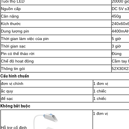
Tuổi thọ LED
20000 gi
Nguồn cấp
DC 5V ≤
Cân nặng
450g
Kích thước
240x60x
Dung lượng pin
4400mA
Thời gian làm việc của pin
5 giờ
Thời gian sạc
3 giờ
Pin có thể tháo rời
Đúng
Chế độ hoạt động
Cầm tay 
Thông tin gói
52X30X2
Cấu hình chuẩn
đơn vị chính
1 đơn vị
ắc quy
1 chiếc
đế sạc
1 chiếc
Không bắt buộc
1 đơn vị
Hỗ trợ cố định