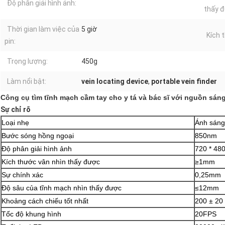
Độ phân giải hình ảnh:
thấy đ
Thời gian làm việc của
5 giờ
Kích 
pin:
Trọng lượng:
450g
Làm nổi bật:
vein locating device
,
portable vein finder
Công cụ tìm tĩnh mạch cầm tay cho y tá và bác sĩ với nguồn sáng
Sự chỉ rõ
Loại nhẹ
Ánh sáng
Bước sóng hồng ngoại
850nm
Độ phân giải hình ảnh
720 * 48
Kích thước vân nhìn thấy được
≥1mm
Sự chính xác
0,25mm
Độ sâu của tĩnh mạch nhìn thấy được
≤12mm
Khoảng cách chiếu tốt nhất
200 ± 2
Tốc độ khung hình
20FPS