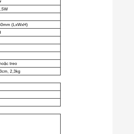
ờ
3,5W
60mm (LxWxH)
H
hoặc treo
3cm, 2,3kg