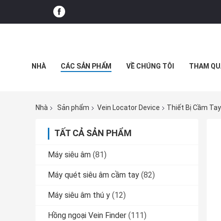
NHÀ
CÁC SẢN PHẨM
VỀ CHÚNG TÔI
THAM QU
Nhà
Sản phẩm
Vein Locator Device
Thiết Bị Cầm Tay
TẤT CẢ SẢN PHẨM
Máy siêu âm
(81)
Máy quét siêu âm cầm tay
(82)
Máy siêu âm thú y
(12)
Hồng ngoại Vein Finder
(111)