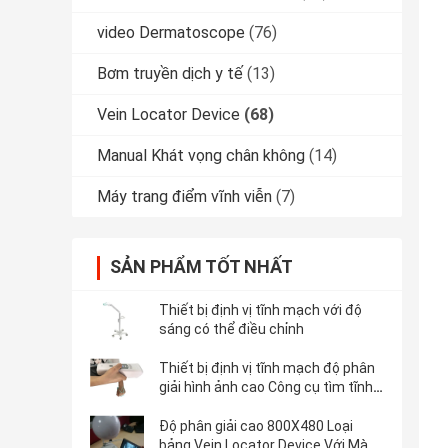
video Dermatoscope
(76)
Bơm truyền dịch y tế
(13)
Vein Locator Device
(68)
Manual Khát vọng chân không
(14)
Máy trang điểm vĩnh viễn
(7)
SẢN PHẨM TỐT NHẤT
Thiết bị định vị tĩnh mạch với độ
sáng có thể điều chỉnh
Thiết bị định vị tĩnh mạch độ phân
giải hình ảnh cao Công cụ tìm tĩnh
mạch máy tính để bàn với đèn
hồng ngoại
Độ phân giải cao 800X480 Loại
bảng Vein Locator Device Với Màn