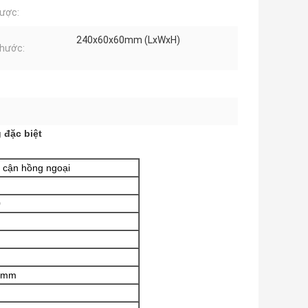
ược:
240x60x60mm (LxWxH)
thước:
 đặc biệt
 cận hồng ngoại
0
0 mm