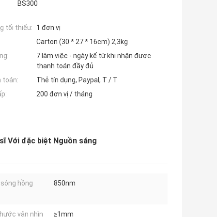
BS300
 tối thiểu:
1 đơn vị
Carton (30 * 27 * 16cm) 2,3kg
ng:
7 làm việc - ngày kể từ khi nhận được
thanh toán đầy đủ
 toán:
Thẻ tín dụng, Paypal, T / T
ấp:
200 đơn vị / tháng
c sĩ Với đặc biệt Nguồn sáng
 sóng hồng
850nm
thước vân nhìn
≥1mm