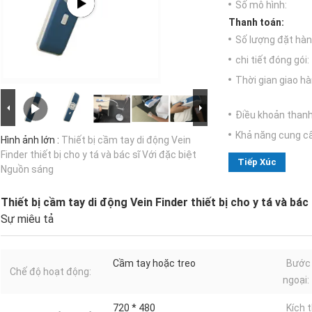
Số mô hình:
Thanh toán:
Số lượng đặt hàng
chi tiết đóng gói:
Thời gian giao hà
Điều khoản thanh
Khả năng cung c
Hình ảnh lớn :
Thiết bị cầm tay di động Vein
Finder thiết bị cho y tá và bác sĩ Với đặc biệt
Tiếp Xúc
Nguồn sáng
Thiết bị cầm tay di động Vein Finder thiết bị cho y tá và bá
Sự miêu tả
Cầm tay hoặc treo
Bước
Chế độ hoạt động:
ngoại:
720 * 480
Kích 