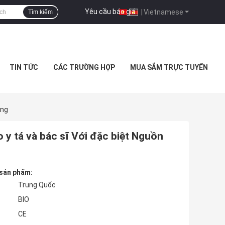
Yêu cầu báo giá
|
Vietnamese
Tìm kiếm
TIN TỨC
CÁC TRƯỜNG HỢP
MUA SẮM TRỰC TUYẾN
áng
o y tá và bác sĩ Với đặc biệt Nguồn
 sản phẩm:
Trung Quốc
BIO
CE