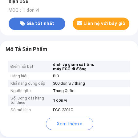
diện USB
MOQ：1 đơn vị
Giá tốt nhất
Liên hệ với bây giờ
Mô Tả Sản Phẩm
,
dịch vụ giám sát tim
Điểm nổi bật
máy ECG di động
Hàng hiệu
BIO
Khả năng cung cấp
300 đơn vị / tháng
Nguồn gốc
Trung Quốc
Số lượng đặt hàng
1 đơn vị
tối thiểu
Số mô hình
ECG-2301G
Xem thêm