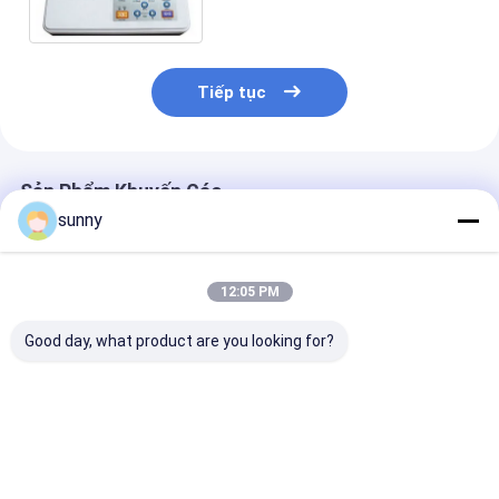
Tiếp tục
Sản Phẩm Khuyến Cáo
sunny
12:05 PM
Good day, what product are you looking for?
12 Nhu cầu đồng bộ
3 Hệ thống giám sát
12 kênh Ecg M
Acquisition hiển thị
kênh ECG Với 5 Inch
Inch Máy điện
ECG Hệ thống giám
màu hiển thị màn
bị Đầy đủ bàn
sát 3 kênh
hình 800 * 480 Nghị
quyết
Giá tốt nhất
Giá tốt nhất
Giá tốt n