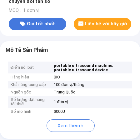
chuyển đổi tần số
MOQ：1 đơn vị
Giá tốt nhất
Liên hệ với bây giờ
Mô Tả Sản Phẩm
,
portable ultrasound machine
Điểm nổi bật
portable ultrasound device
Hàng hiệu
BIO
Khả năng cung cấp
100 đơn vị/tháng
Nguồn gốc
Trung Quốc
Số lượng đặt hàng
1 đơn vị
tối thiểu
Số mô hình
3000J
Xem thêm