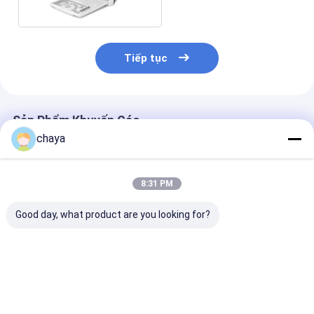
Tiếp tục
Sản Phẩm Khuyến Cáo
chaya
8:31 PM
Good day, what product are you looking for?
Máy quét siêu âm kỹ
Máy siêu âm 4d Máy
B Máy siêu âm
thuật số di động
quét siêu âm cầm tay
Doppler Máy s
với công suất 120G
cầm tay chỉ có
4800 khung Cine
lượng 4,5kg
Loop
Giá tốt nhất
Giá tốt nhất
Giá tốt n