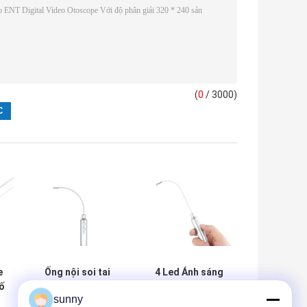
(
0
/ 3000)
e
Ống nội soi tai
4 Led Ánh sáng
ố
USB lấy nét vô
lạnh Thời gian làm
sunny
h
cực 3mm Độ phân
việc liên tục 10h