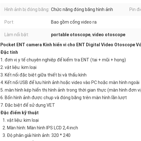
Hình ảnh bị đóng băng:
Chức năng đóng băng hình ảnh
Pin đi
Port:
Bao gồm cổng video ra
Làm nổi bật:
portable otoscope
,
video otoscope
Pocket ENT camera Kính hiển vi cho ENT Digital Video Otoscope Với
Đặc tính
1. đơn vị y tế chuyên nghiệp để kiểm tra ENT (tai + mũi + họng)
2. vật liệu: kim loại
3. Kết nối đặc biệt giữa thiết bị và thấu kính
4. Kết nối USB để lưu hình ảnh hoặc video vào PC hoặc màn hình ngoài
5. màn hình kép hiển thị hình ảnh trong thời gian thực (màn hình đơn v
6. Bốn hình ảnh được chụp và đóng băng trên màn hình lần lượt
7. Đặc biệt để sử dụng VET
Đặc điểm kỹ thuật
1. vật liệu: kim loại
2. Màn hình: Màn hình IPS LCD 2,4 inch
3. Độ phân giải hình ảnh: 320 * 240