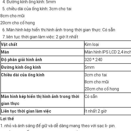
4. Đường kính ống kính: 5mm
5. chiều dài của ống kính: 3cm cho tai
8cm cho mũi
20cm cho cổ họng
6. Màn hình kép hiển thị hình ảnh trong thời gian thực: Có sẵn
7. liên tục thời gian làm việc: 2 giờ ít nhất
Vật chất
Kim loại
Màn
Màn hình IPS LCD 2,4 inc
Độ phân giải hình ảnh
320 * 240
Đường kính ống kính
5mm
Chiều dài của ống kính
3cm cho tai
8cm cho mũi
20cm cho cổ họng
Màn hình kép hiển thị hình ảnh trong thời
Có sẵn
gian thực
Liên tục thời gian làm việc
Ít nhất 2 giờ
Lợi thế
1. nhỏ và ánh sáng để giữ và dễ dàng mang theo với sạc li- pin.