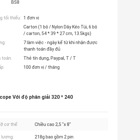
BS8
 tối thiểu:
1 đơn vị
Carton (1 bộ / Nylon Dây Kéo Túi, 6 bộ
/ carton, 54 * 39 * 27 cm, 13.5kgs)
ng:
7 làm việc - ngày kể từ khi nhận được
thanh toán đầy đủ
 toán:
Thẻ tín dụng, Paypal, T / T
ấp:
100 đơn vị / tháng
cope Với độ phân giải 320 * 240
cỡ cơ thể:
Chiều cao 2,5 "x 8"
 lượng:
218g bao gồm 2 pin