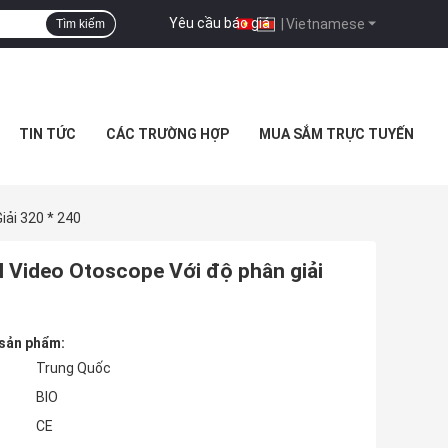
Yêu cầu báo giá
|
Vietnamese
Tìm kiếm
TIN TỨC
CÁC TRƯỜNG HỢP
MUA SẮM TRỰC TUYẾN
iải 320 * 240
l Video Otoscope Với độ phân giải
 sản phẩm:
Trung Quốc
BIO
CE