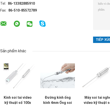
Tel:
86-13382885910
Fax:
86-510-85572789
Sản phẩm khác
Kính soi tai video
Đường kính ống
Máy soi tai ngh
kỹ thuật số 100x
kính 4mm Ống soi
video kỹ thuật s
4mm với chứng
thanh quản video
Wifi với ống lin