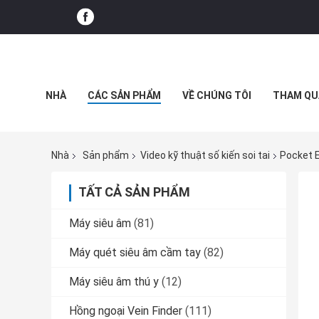
NHÀ
CÁC SẢN PHẨM
VỀ CHÚNG TÔI
THAM QU
Nhà
Sản phẩm
Video kỹ thuật số kiến ​​soi tai
Pocket E
TẤT CẢ SẢN PHẨM
Máy siêu âm
(81)
Máy quét siêu âm cầm tay
(82)
Máy siêu âm thú y
(12)
Hồng ngoại Vein Finder
(111)