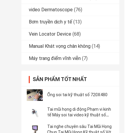
video Dermatoscope
(76)
Bơm truyền dịch y tế
(13)
Vein Locator Device
(68)
Manual Khát vọng chân không
(14)
Máy trang điểm vĩnh viễn
(7)
SẢN PHẨM TỐT NHẤT
Ống soi tai kỹ thuật số 720X480
Tai mũi họng di động Phạm vi kinh
tế Máy soi tai video kỹ thuật số
cầm tay với thẻ nhớ Micro SD Flash
32G
Tai nghe chuyên sâu Tai Mũi Họng
Chụp Tai Mũi Họng Kỹ thuật số Với