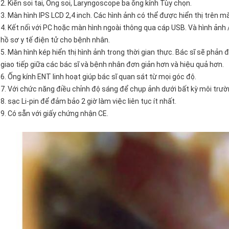
2. Kiến soi tai, Ống soi, Laryngoscope ba ống kính Tùy chọn.
3. Màn hình IPS LCD 2,4 inch. Các hình ảnh có thể được hiển thị trên màn
4. Kết nối với PC hoặc màn hình ngoài thông qua cáp USB. Và hình ảnh /
hồ sơ y tế điện tử cho bệnh nhân.
5. Màn hình kép hiển thị hình ảnh trong thời gian thực. Bác sĩ sẽ phản 
giao tiếp giữa các bác sĩ và bệnh nhân đơn giản hơn và hiệu quả hơn.
6. Ống kính ENT linh hoạt giúp bác sĩ quan sát từ mọi góc độ.
7. Với chức năng điều chỉnh độ sáng để chụp ảnh dưới bất kỳ môi trườ
8. sạc Li-pin để đảm bảo 2 giờ làm việc liên tục ít nhất.
9. Có sẵn với giấy chứng nhận CE.